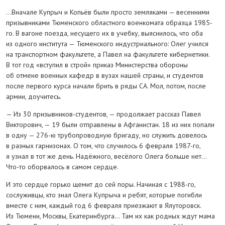
…Вначале Купрыч и Копьёв были просто земляками — весенними
призывниками Тюменского областного военкомата образца 1985-
го. В вагоне поезда, несущего их в учебку, выяснилось, что оба
из одного института — Тюменского индустриального: Олег учился
на транспортном факультете, а Павел на факультете кибернетики.
В тот год «вступил в строй» приказ Министерства обороны
об отмене военных кафедр в вузах нашей страны, и студентов
после первого курса начали брить в ряды СА. Мол, потом, после
армии, доучитесь.
— Из 30 призывников-студентов, — продолжает рассказ Павел
Викторович, — 19 были отправлены в Афганистан. 18 из них попали
в одну — 276-ю трубопроводную бригаду, но служить довелось
в разных гарнизонах. О том, что случилось 6 февраля 1987-го,
я узнал в тот же день. Надёжного, весёлого Олега больше нет…
Что-то оборвалось в самом сердце.
И это сердце горько щемит до сей поры. Начиная с 1988-го,
сослуживцы, кто знал Олега Купрыча и ребят, которые погибли
вместе с ним, каждый год 6 февраля приезжают в Ялуторовск.
Из Тюмени, Москвы, Екатеринбурга… Там их как родных ждут мама