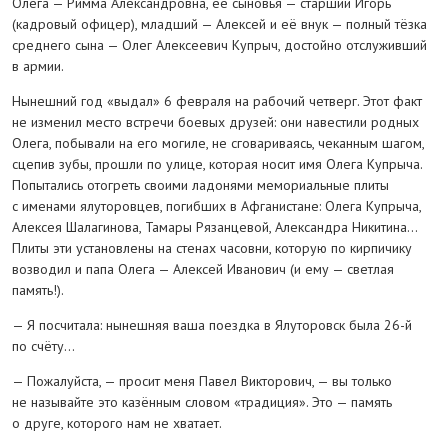
Олега — Римма Александровна, её сыновья — старший Игорь
(кадровый офицер), младший — Алексей и её внук — полный тёзка
среднего сына — Олег Алексеевич Купрыч, достойно отслуживший
в армии.
Нынешний год «выдал» 6 февраля на рабочий четверг. Этот факт
не изменил место встречи боевых друзей: они навестили родных
Олега, побывали на его могиле, не сговариваясь, чеканным шагом,
сцепив зубы, прошли по улице, которая носит имя Олега Купрыча.
Попытались отогреть своими ладонями мемориальные плиты
с именами ялуторовцев, погибших в Афганистане: Олега Купрыча,
Алексея Шалагинова, Тамары Рязанцевой, Александра Никитина…
Плиты эти установлены на стенах часовни, которую по кирпичику
возводил и папа Олега — Алексей Иванович (и ему — светлая
память!).
— Я посчитала: нынешняя ваша поездка в Ялуторовск была 26-й
по счёту…
— Пожалуйста, — просит меня Павел Викторович, — вы только
не называйте это казённым словом «традиция». Это — память
о друге, которого нам не хватает.