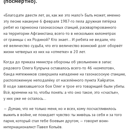
(посмертно).
«Благодати двести лет, ах, как же это мало!» Быть может, именно
эту песню накануне 6 февраля 1987-го пела дружная пятёрка
ребят из гарнизона газонасосных станций, расквартированного
на территории Афганистана, всего-то в нескольких километрах
от границы с их Родиной? Кто знает… И ребята не ведали, что
её величество судьба, что его величество воинский долг оборвёт
жизни четверых из них на «отметке» в 20 лет.
Когда до приказа министра обороны об увольнении в запас
рядового Олега Купрыча оставалось всего-то 46 «компотов»,
банда мятежников совершила нападение на газонасосную станцию,
расположенную неподалёку от населённого пункта Хайратон.
В ходе завязавшегося боя Олег и трое его товарищей были убиты.
Всё, времени на то, чтобы понять: а что оно такое, это «счастье»,
у них уже не осталось…
— Думаю, что не только меня, но и всех, кому посчастливилось
выжить в войне, не покидает чувство: ты живёшь за себя и за того
парня, который стал тебе боевым другом, — говорит воин-
интернационалист Павел Копьёв.