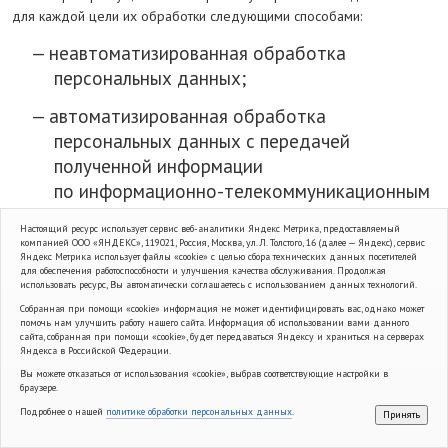
для каждой цели их обработки следующими способами:
неавтоматизированная обработка
персональных данных;
автоматизированная обработка
персональных данных с передачей
полученной информации
по информационно-телекоммуникационным
сетям или без таковой;
Настоящий ресурс использует сервис веб-аналитики Яндекс Метрика, предоставляемый
компанией ООО «ЯНДЕКС», 119021, Россия, Москва, ул. Л. Толстого, 16 (далее — Яндекс), сервис
смешанная обработка персональных
Яндекс Метрика использует файлы «cookie» с целью сбора технических данных посетителей
для обеспечения работоспособности и улучшения качества обслуживания. Продолжая
данных.
использовать ресурс, Вы автоматически соглашаетесь с использованием данных технологий.
Собранная при помощи «cookie» информация не может идентифицировать вас, однако может
5.4. К обработке персональных данных допускаются работники
помочь нам улучшить работу нашего сайта. Информация об использовании вами данного
Оператора, в должностные обязанности которых входит обработка
сайта, собранная при помощи «cookie», будет передаваться Яндексу и храниться на серверах
Яндекса в Российской Федерации.
персональных данных.
Вы можете отказаться от использования «cookie», выбрав соответствующие настройки в
браузере.
5.5. Обработка персональных данных для каждой цели обработки,
указанной в п. 2.2 Политики, осуществляется путем:
Подробнее о нашей
политике обработки персональных данных
.
Принять