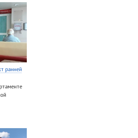
кт ранней
ртаменте
кой