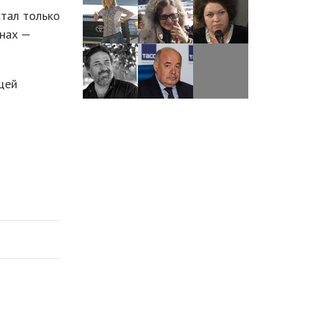
стал только
онах —
щей