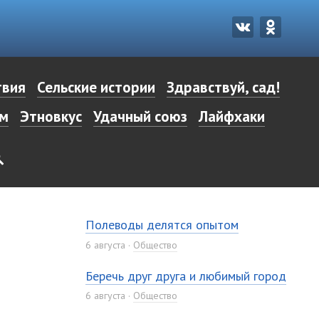
твия
Сельские истории
Здравствуй, сад!
ом
Этновкус
Удачный союз
Лайфхаки
Полеводы делятся опытом
6 августа
Общество
Беречь друг друга и любимый город
6 августа
Общество