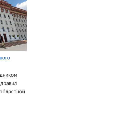
кого
здником
здравил
областной