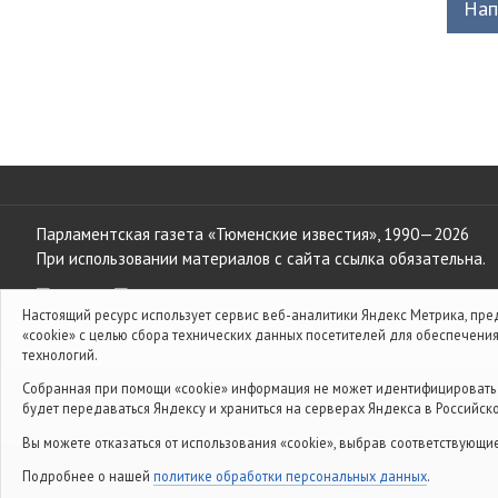
Нап
Парламентская газета «Тюменские известия», 1990—2026
При использовании материалов с сайта ссылка обязательна.
Настоящий ресурс использует сервис веб-аналитики Яндекс Метрика, пред
«cookie» с целью сбора технических данных посетителей для обеспечени
Главный редактор — А. И. Костров
технологий.
Политика обработки персональных данных
Собранная при помощи «cookie» информация не может идентифицировать в
будет передаваться Яндексу и храниться на серверах Яндекса в Российс
Вы можете отказаться от использования «cookie», выбрав соответствующи
Подробнее о нашей
политике обработки персональных данных
.