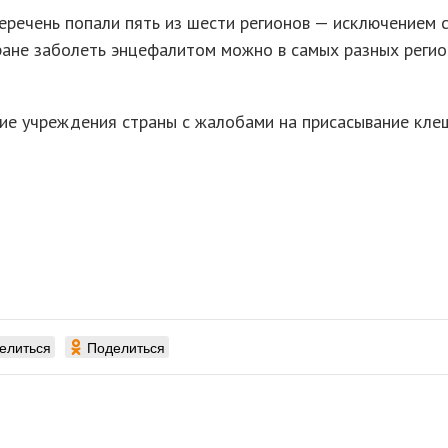
перечень попали пять из шести регионов — исключением 
ране заболеть энцефалитом можно в самых разных реги
кие учреждения страны с жалобами на присасывание кле
елиться
Поделиться