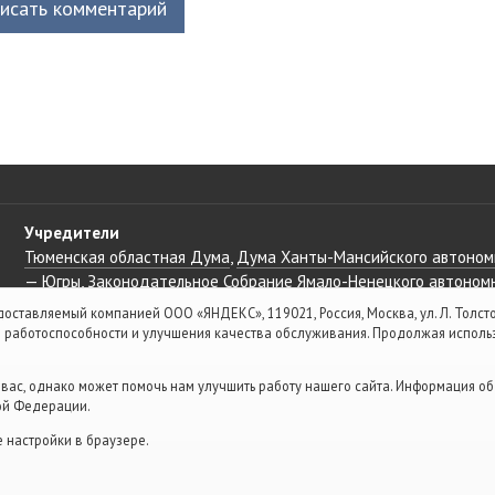
исать комментарий
Учредители
Тюменская областная Дума
Дума Ханты-Мансийского автономн
— Югры
Законодательное Собрание Ямало-Ненецкого автономн
оставляемый компанией ООО «ЯНДЕКС», 119021, Россия, Москва, ул. Л. Толсто
Партнёры
я работоспособности и улучшения качества обслуживания. Продолжая исполь
Альянс руководителей региональных СМИ России
Тобольская п
Тюменский индустриальный университет
ас, однако может помочь нам улучшить работу нашего сайта. Информация об 
кой Федерации.
е настройки в браузере.