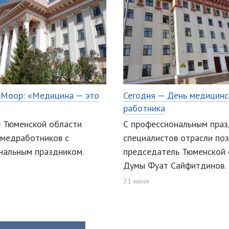
 Моор: «Медицина — это
Сегодня — День медицинс
»
работника
р Тюменской области
С профессиональным пра
 медработников с
специалистов отрасли по
нальным праздником.
председатель Тюменской 
Думы Фуат Сайфитдинов.
21 июня