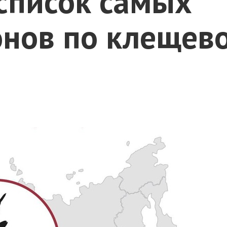
список самых
онов по клещев